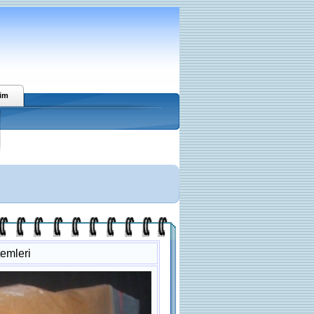
şim
emleri