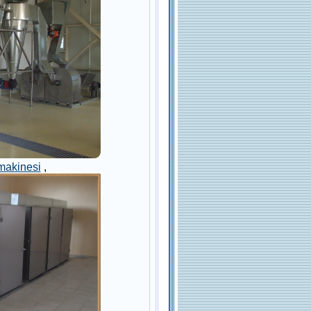
makinesi
,