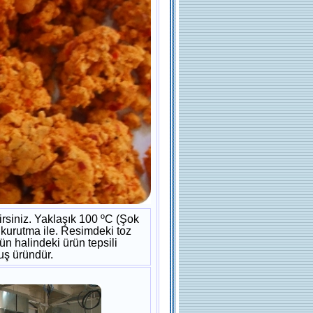
irsiniz. Yaklaşık 100 ºC (Şok
i kurutma ile. Resimdeki toz
ün halindeki ürün tepsili
uş üründür.