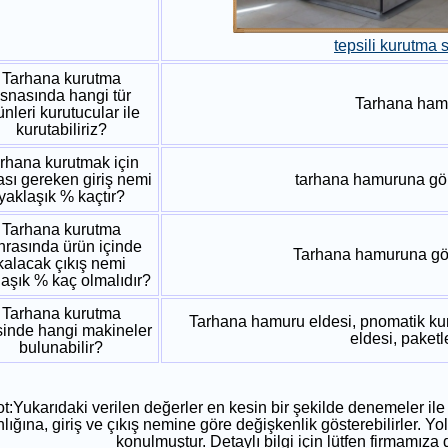
tepsili kurutma 
Tarhana kurutma
snasında hangi tür
Tarhana ham
ünleri kurutucular ile
kurutabiliriz?
rhana kurutmak için
sı gereken giriş nemi
tarhana hamuruna gö
yaklaşık % kaçtır?
Tarhana kurutma
nrasında ürün içinde
Tarhana hamuruna gö
kalacak çıkış nemi
laşık % kaç olmalıdır?
Tarhana kurutma
Tarhana hamuru eldesi, pnomatik kur
sinde hangi makineler
eldesi, paket
bulunabilir?
t:Yukarıdaki verilen değerler en kesin bir şekilde denemeler ile
nlığına, giriş ve çıkış nemine göre değişkenlik gösterebilirler. 
konulmuştur. Detaylı bilgi için lütfen firmamıza 