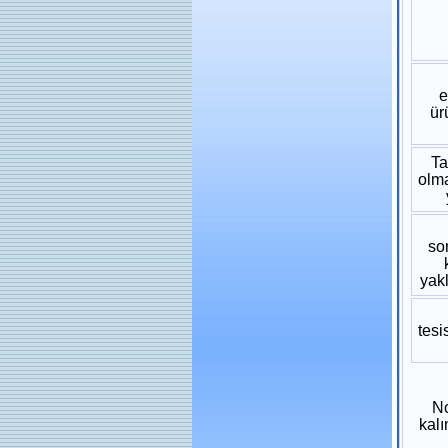
e
ür
Ta
olma
so
yak
tesi
No
kalı