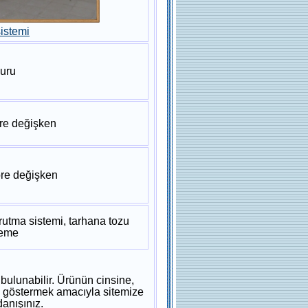
sistemi
uru
re değişken
re değişken
utma sistemi, tarhana tozu
leme
 bulunabilir. Ürünün cinsine,
Yol göstermek amacıyla sitemize
danışınız.