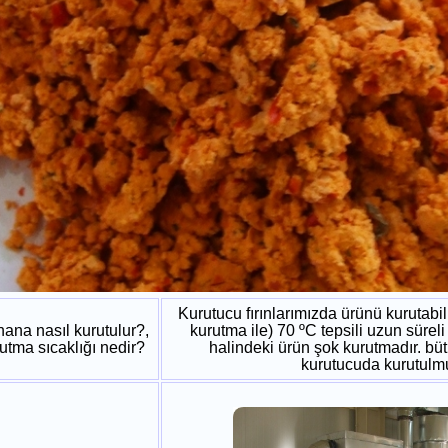
Kurutucu fırınlarımızda ürünü kurutabil
hana nasıl kurutulur?,
kurutma ile) 70 ºC tepsili uzun sürel
utma sıcaklığı nedir?
halindeki ürün şok kurutmadır. büt
kurutucuda kurutulm