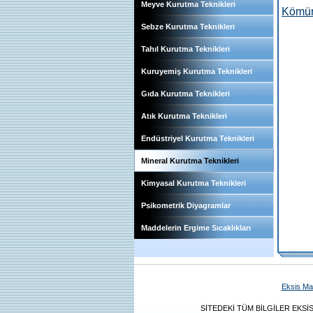
Meyve Kurutma Teknikleri
Kömür
Sebze Kurutma Teknikleri
Tahıl Kurutma Teknikleri
Kuruyemiş Kurutma Teknikleri
Gıda Kurutma Teknikleri
Atık Kurutma Teknikleri
Endüstriyel Kurutma Teknikleri
Mineral Kurutma Teknikleri
Kimyasal Kurutma Teknikleri
Psikometrik Diyagramlar
Maddelerin Ergime Sıcaklıkları
Eksis Ma
SİTEDEKİ TÜM BİLGİLER EKSİ