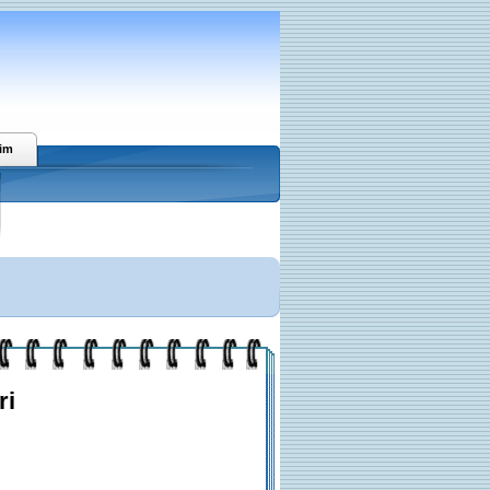
şim
ri