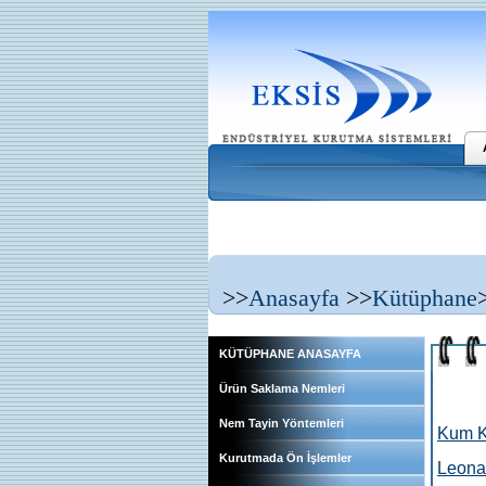
>>
Anasayfa
>>
Kütüphane
KÜTÜPHANE ANASAYFA
Ürün Saklama Nemleri
Nem Tayin Yöntemleri
Kum K
Kurutmada Ön İşlemler
Leonar