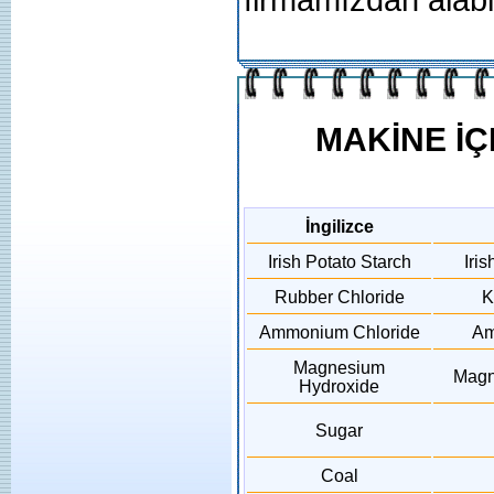
firmamızdan alabil
MAKİNE İ
İngilizce
Irish Potato Starch
Iri
Rubber Chloride
K
Ammonium Chloride
Am
Magnesium
Magn
Hydroxide
Sugar
Coal