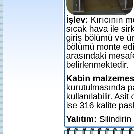
İşlev:
Kırıcının m
sıcak hava ile sir
giriş bölümü ve ü
bölümü monte edilm
arasındaki mesafe
belirlenmektedir.
Kabin malzemes
kurutulmasında p
kullanılabilir. As
ise 316 kalite pas
Yalıtım:
Silindiri