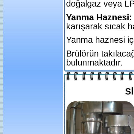
doğalgaz veya LPG
Yanma Haznesi:
karışarak sıcak h
Yanma haznesi içi
Brülörün takılaca
bulunmaktadır.
S