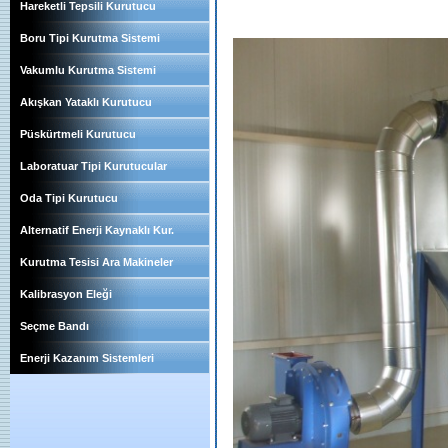
Hareketli Tepsili Kurutucu
Boru Tipi Kurutma Sistemi
Vakumlu Kurutma Sistemi
Akışkan Yataklı Kurutucu
Püskürtmeli Kurutucu
Laboratuar Tipi Kurutucular
Oda Tipi Kurutucu
Alternatif Enerji Kaynaklı Kur.
Kurutma Tesisi Ara Makineler
Kalibrasyon Eleği
Seçme Bandı
Enerji Kazanım Sistemleri