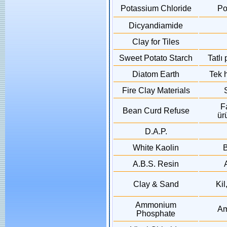
Potassium Chloride
Po
Dicyandiamide
Clay for Tiles
Sweet Potato Starch
Tatlı
Diatom Earth
Tek h
Fire Clay Materials
F
Bean Curd Refuse
ürü
D.A.P.
White Kaolin
B
A.B.S. Resin
Clay & Sand
Kil
Ammonium
Am
Phosphate