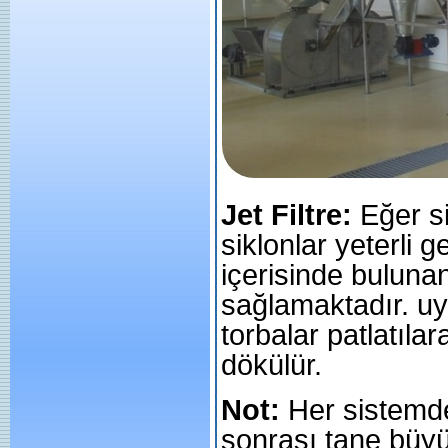
Jet Filtre:
Eğer si
siklonlar yeterli ge
içerisinde bulunan
sağlamaktadır. uy
torbalar patlatıla
dökülür.
Not:
Her sistemde
sonrası tane büyük