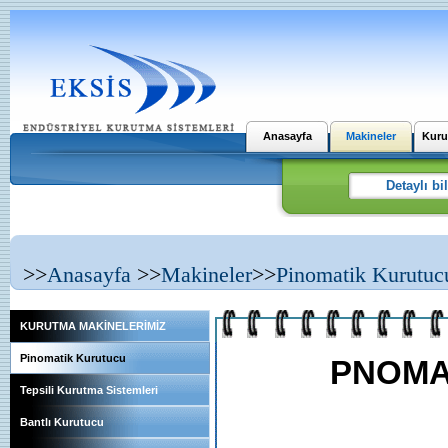
Anasayfa
Makineler
Kuru
>>
Anasayfa
>>
Makineler
>>
Pinomatik Kurutuc
KURUTMA MAKİNELERİMİZ
Pinomatik Kurutucu
PNOMA
Tepsili Kurutma Sistemleri
Bantlı Kurutucu