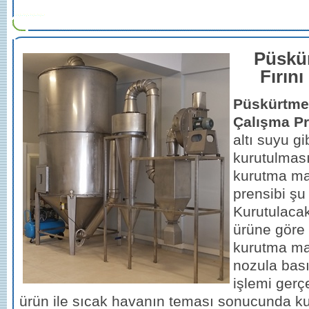
Püskü
Fırını
Püskürtme
Çalışma Pr
altı suyu gi
kurutulması
kurutma ma
prensibi şu 
Kurutulacak
ürüne göre 
kurutma mak
nozula bas
işlemi gerçe
ürün ile sıcak havanın teması sonucunda k