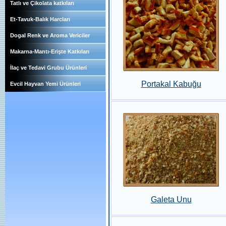
Tatlı ve Çikolata katkıları
Et-Tavuk-Balık Harcları
Dogal Renk ve Aroma Vericiler
Makarna-Mantı-Erişte Katkıları
İlaç ve Tedavi Grubu Ürünleri
Portakal Kabuğu
Evcil Hayvan Yemi Ürünleri
Galeta Unu