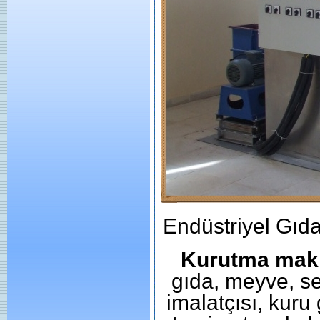
Endüstriyel Gıd
Kurutma makin
gıda, meyve, s
imalatçısı, kuru