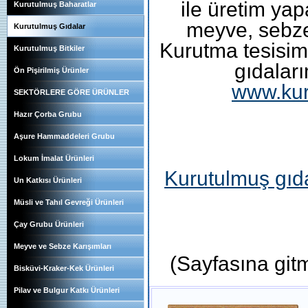
ile üretim ya
Kurutulmuş Baharatlar
meyve, sebze 
Kurutulmuş Gıdalar
Kurutma tesisim
Kurutulmuş Bitkiler
gıdaları
Ön Pişirilmiş Ürünler
www.kur
SEKTÖRLERE GÖRE ÜRÜNLER
Hazır Çorba Grubu
Aşure Hammaddeleri Grubu
Lokum İmalat Ürünleri
Kurutulmuş gıd
Un Katkısı Ürünleri
Müsli ve Tahıl Gevreği Ürünleri
Çay Grubu Ürünleri
Meyve ve Sebze Karışımları
(Sayfasına gitm
Bisküvi-Kraker-Kek Ürünleri
Pilav ve Bulgur Katkı Ürünleri