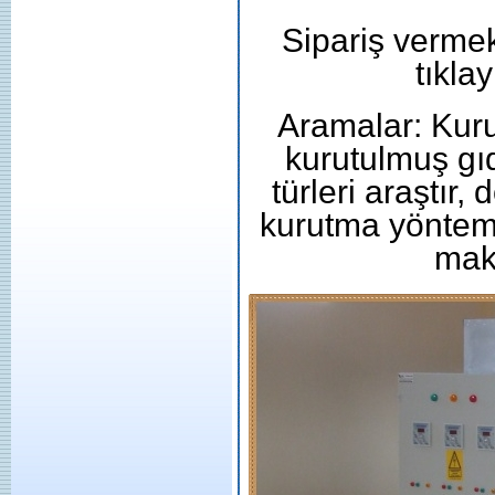
Sipariş vermek 
tıklay
Aramalar: Kurut
kurutulmuş gıda
türleri araştır,
kurutma yöntemi
maki