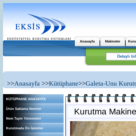
Anasayfa
Makineler
Kuru
>>
Anasayfa
>>
Kütüphane
>>
Galeta-Unu Kuru
KÜTÜPHANE ANASAYFA
Kurutma Makines
Ürün Saklama Nemleri
Nem Tayin Yöntemleri
Kurutmada Ön İşlemler