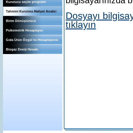
bilgisayarınızda 
Kurutucu seçim programı
Tahmini Kurutma Maliyet Analizi
Dosyayı bilgisay
Birim Dönüştürücü
tıklayın
Psikometrik Hesaplayıcı
Gıda Ürün Özgül Isı Hesaplayıcısı
Biogaz Enerji Hesabı