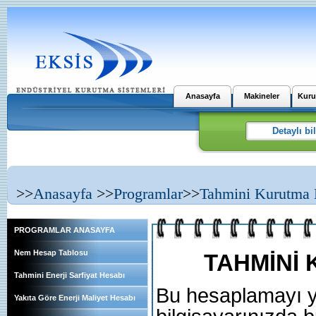
Anasayfa
Makineler
Kuru
>>
Anasayfa
>>
Programlar
>>
Tahmini Kurutma 
PROGRAMLAR ANASAYFA
Nem Hesap Tablosu
TAHMİNİ 
Tahmini Enerji Sarfiyat Hesabı
Bu hesaplamayı y
Yakıta Göre Enerji Maliyet Hesabı