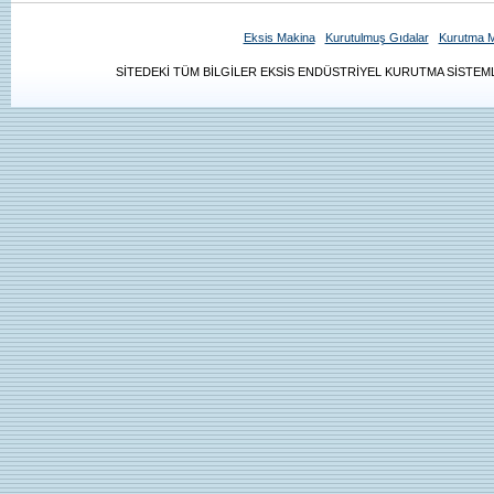
Eksis Makina
Kurutulmuş Gıdalar
Kurutma M
SİTEDEKİ TÜM BİLGİLER EKSİS ENDÜSTRİYEL KURUTMA SİSTEMLE