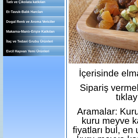
Tatlı ve Çikolata katkıları
Et-Tavuk-Balık Harcları
Dogal Renk ve Aroma Vericiler
Makarna-Mantı-Erişte Katkıları
İlaç ve Tedavi Grubu Ürünleri
Evcil Hayvan Yemi Ürünleri
İçerisinde elm
Sipariş vermek 
tıklay
Aramalar: Kurut
kuru meyve ka
fiyatları bul, en