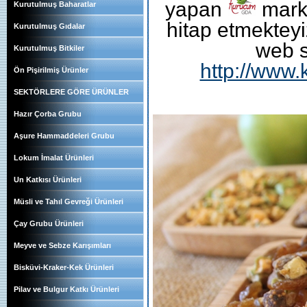
yapan
marka
Kurutulmuş Baharatlar
hitap etmekteyi
Kurutulmuş Gıdalar
web si
Kurutulmuş Bitkiler
http://www
Ön Pişirilmiş Ürünler
SEKTÖRLERE GÖRE ÜRÜNLER
Hazır Çorba Grubu
Aşure Hammaddeleri Grubu
Lokum İmalat Ürünleri
Un Katkısı Ürünleri
Müsli ve Tahıl Gevreği Ürünleri
Çay Grubu Ürünleri
Meyve ve Sebze Karışımları
Bisküvi-Kraker-Kek Ürünleri
Pilav ve Bulgur Katkı Ürünleri