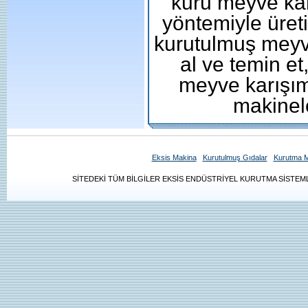
kuru meyve karı
yöntemiyle üret
kurutulmuş meyve
al ve temin e
meyve karışım
makinel
Eksis Makina
Kurutulmuş Gıdalar
Kurutma M
SİTEDEKİ TÜM BİLGİLER EKSİS ENDÜSTRİYEL KURUTMA SİSTEMLE