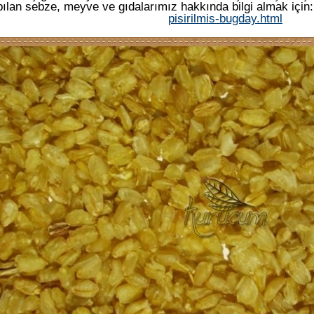
ılan sebze, meyve ve gıdalarımız hakkında bilgi almak için
pisirilmis-bugday.html