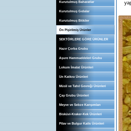
yap
Kurutulmuş Baharatlar
Kurutulmuş Gıdalar
Kurutulmuş Bitkiler
Ön Pişirilmiş Ürünler
SEKTÖRLERE GÖRE ÜRÜNLER
Hazır Çorba Grubu
Aşure Hammaddeleri Grubu
Lokum İmalat Ürünleri
Un Katkısı Ürünleri
Müsli ve Tahıl Gevreği Ürünleri
Çay Grubu Ürünleri
Meyve ve Sebze Karışımları
Bisküvi-Kraker-Kek Ürünleri
Pilav ve Bulgur Katkı Ürünleri