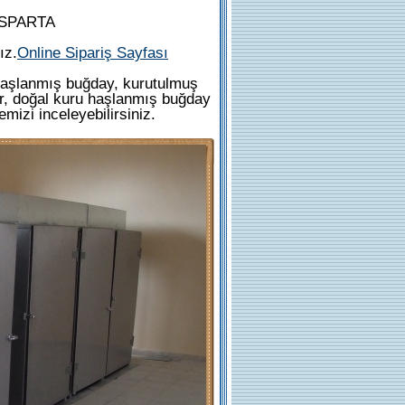
 ISPARTA
ız.
Online Sipariş Sayfası
u haşlanmış buğday, kurutulmuş
tır, doğal kuru haşlanmış buğday
mizi inceleyebilirsiniz.