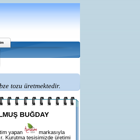
şim
ze tozu üretmektedir.
ULMUŞ BUĞDAY
etim yapan
markasıyla
r. Kurutma tesisimizde üretimi