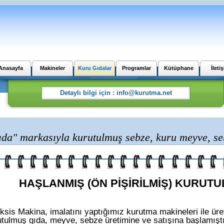
Anasayfa
Makineler
Kuru Gıdalar
Programlar
Kütüphane
İleti
a" markasıyla kurutulmuş sebze, kuru meyve, seb
HAŞLANMIŞ (ÖN PİŞİRİLMİŞ) KURUT
ksis Makina, imalatını yaptığımız kurutma makineleri ile ür
utulmuş gıda, meyve, sebze üretimine ve satışına başlamıştı