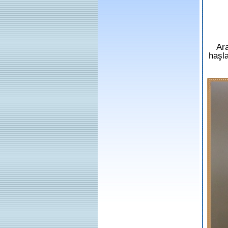
Ara
haşla