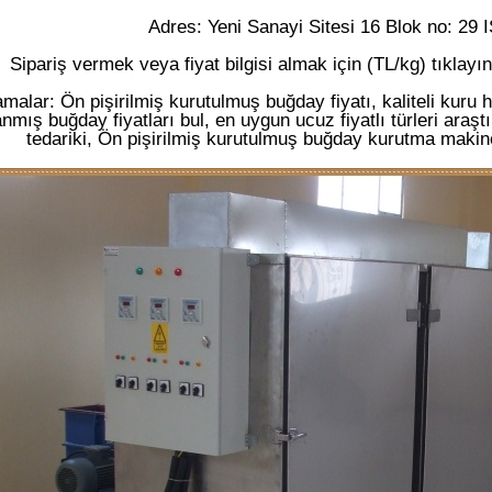
Adres: Yeni Sanayi Sitesi 16 Blok no: 29
Sipariş vermek veya fiyat bilgisi almak için (TL/kg) tıklayın
malar: Ön pişirilmiş kurutulmuş buğday fiyatı, kaliteli kur
nmış buğday fiyatları bul, en uygun ucuz fiyatlı türleri araş
tedariki, Ön pişirilmiş kurutulmuş buğday kurutma makine