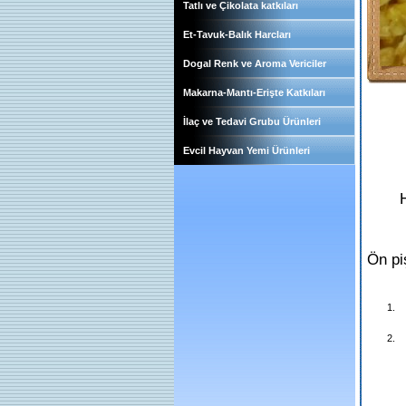
Tatlı ve Çikolata katkıları
Et-Tavuk-Balık Harcları
Dogal Renk ve Aroma Vericiler
Makarna-Mantı-Erişte Katkıları
İlaç ve Tedavi Grubu Ürünleri
Evcil Hayvan Yemi Ürünleri
H
Ön piş